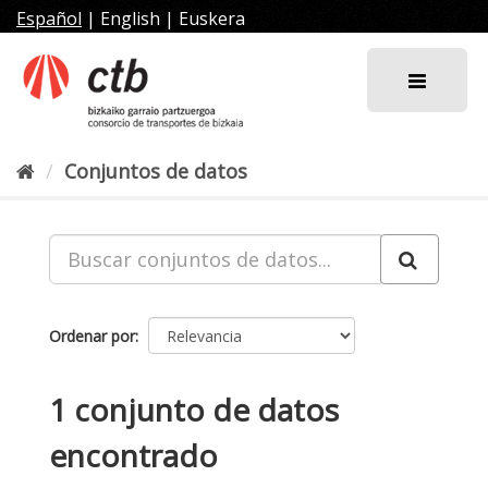
Ir
Español
|
English
|
Euskera
al
contenido
Conjuntos de datos
Ordenar por
1 conjunto de datos
encontrado