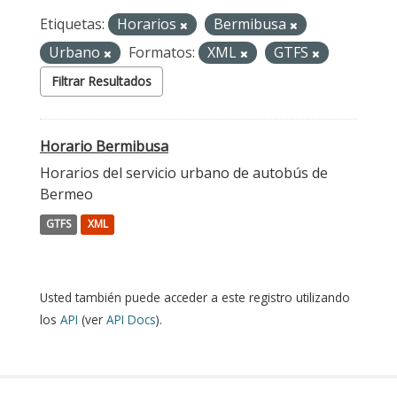
Etiquetas:
Horarios
Bermibusa
Urbano
Formatos:
XML
GTFS
Filtrar Resultados
Horario Bermibusa
Horarios del servicio urbano de autobús de
Bermeo
GTFS
XML
Usted también puede acceder a este registro utilizando
los
API
(ver
API Docs
).