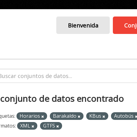
Bienvenida
Conj
 conjunto de datos encontrado
quetas:
Horarios
Barakaldo
KBus
Autobús
rmatos:
XML
GTFS