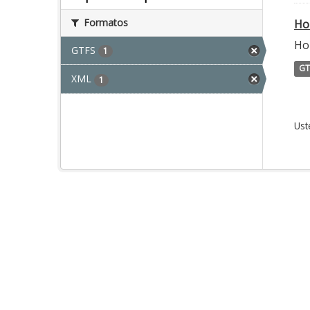
Formatos
Ho
Ho
GTFS
1
GT
XML
1
Ust