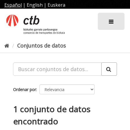
Ir
Español
|
English
|
Euskera
al
contenido
Conjuntos de datos
Ordenar por
1 conjunto de datos
encontrado