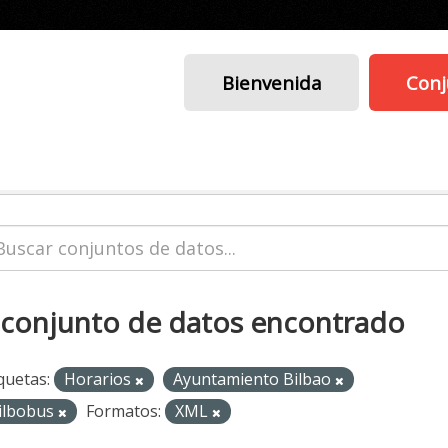
Bienvenida
Conj
 conjunto de datos encontrado
quetas:
Horarios
Ayuntamiento Bilbao
ilbobus
Formatos:
XML