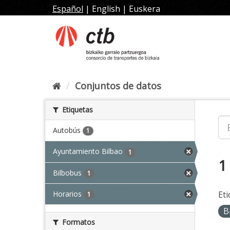
Ir
Español
|
English
|
Euskera
al
contenido
Conjuntos de datos
Etiquetas
Autobús
1
Ayuntamiento Bilbao
1
1
Bilbobus
1
Horarios
Eti
1
B
Formatos