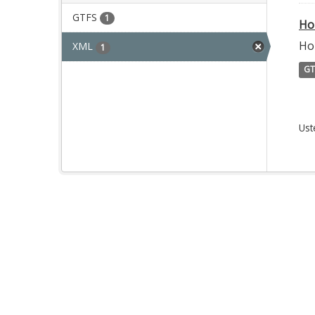
GTFS
1
Ho
Ho
XML
1
GT
Ust