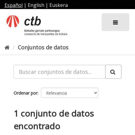
Ir
Español
|
English
|
Euskera
al
contenido
Conjuntos de datos
Ordenar por
1 conjunto de datos
encontrado