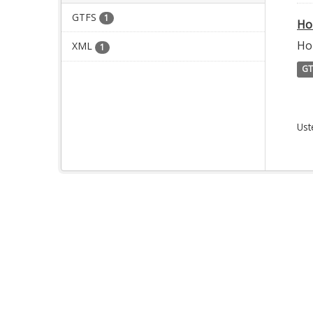
GTFS
1
Ho
Hor
XML
1
GT
Ust