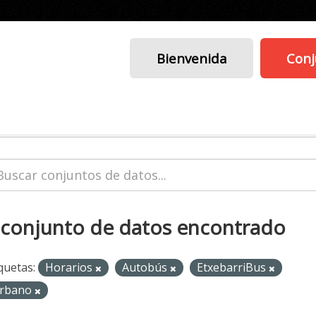
Bienvenida
Conj
 conjunto de datos encontrado
quetas:
Horarios
Autobús
EtxebarriBus
rbano