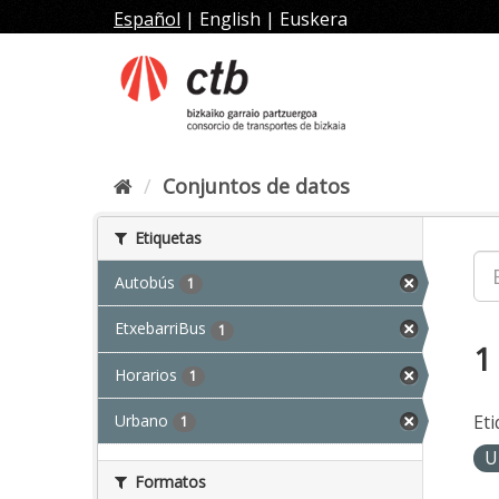
Ir
Español
|
English
|
Euskera
al
contenido
Conjuntos de datos
Etiquetas
Autobús
1
EtxebarriBus
1
1
Horarios
1
Urbano
Eti
1
U
Formatos