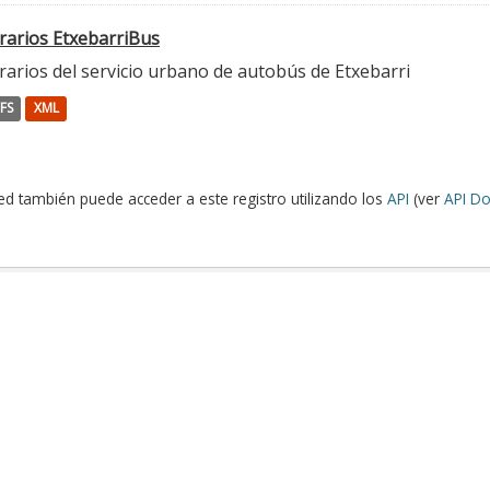
rarios EtxebarriBus
arios del servicio urbano de autobús de Etxebarri
FS
XML
ed también puede acceder a este registro utilizando los
API
(ver
API Do