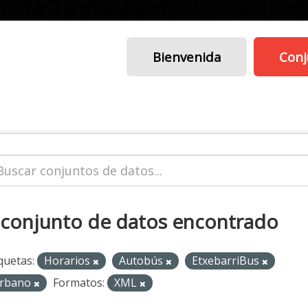
Bienvenida
Conj
 conjunto de datos encontrado
quetas:
Horarios
Autobús
EtxebarriBus
rbano
Formatos:
XML