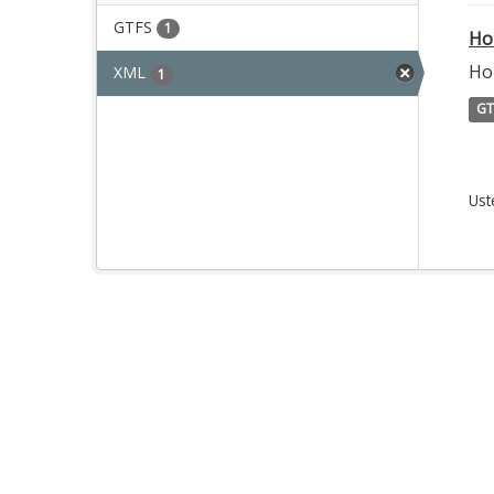
GTFS
1
Ho
Hor
XML
1
GT
Ust