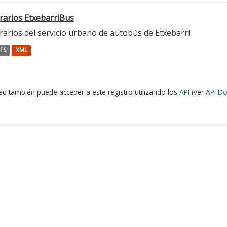
rarios EtxebarriBus
arios del servicio urbano de autobús de Etxebarri
FS
XML
ed también puede acceder a este registro utilizando los
API
(ver
API Do