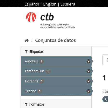
Ir
Español
|
English
|
Euskera
al
contenido
Conjuntos de datos
Etiquetas
Autobús
1
EtxebarriBus
1
1
Horarios
1
Urbano
Eti
1
U
Formatos