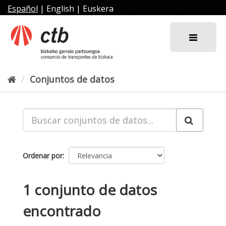
Ir
Español
|
English
|
Euskera
al
contenido
Conjuntos de datos
Ordenar por
1 conjunto de datos
encontrado