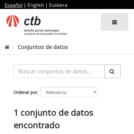
Ir
Español
|
English
|
Euskera
al
contenido
Conjuntos de datos
Ordenar por
1 conjunto de datos
encontrado