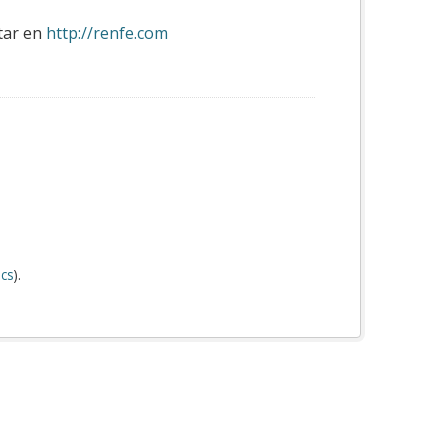
ltar en
http://renfe.com
cs
).