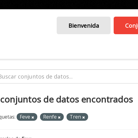
Bienvenida
Conj
 conjuntos de datos encontrados
quetas:
Feve
Renfe
Tren