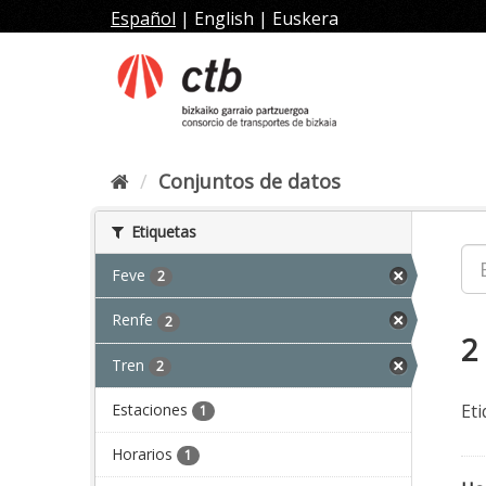
Ir
Español
|
English
|
Euskera
al
contenido
Conjuntos de datos
Etiquetas
Feve
2
Renfe
2
2
Tren
2
Estaciones
Eti
1
Horarios
1