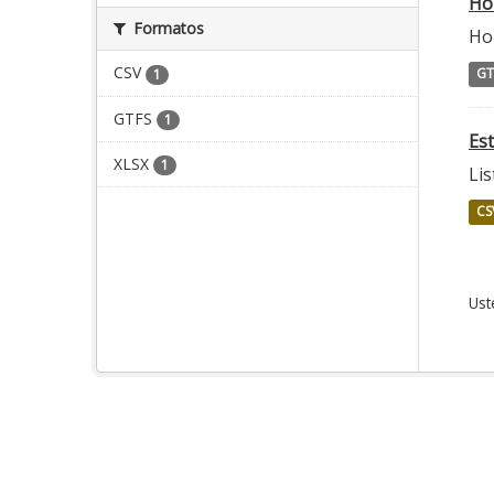
Ho
Formatos
Hor
CSV
GT
1
GTFS
1
Es
XLSX
1
Lis
CS
Ust