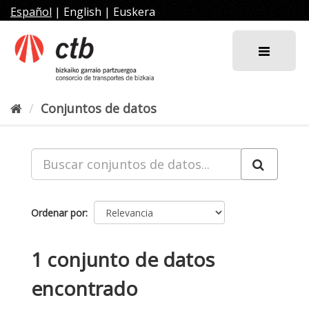
Ir
Español
|
English
|
Euskera
al
contenido
Conjuntos de datos
Ordenar por
1 conjunto de datos
encontrado