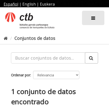
Ir
Español
|
English
|
Euskera
al
contenido
Conjuntos de datos
Ordenar por
1 conjunto de datos
encontrado