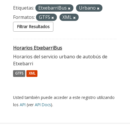
Etiquetas:
EtxebarriBus
Urbano
Formatos:
GTFS
XML
Filtrar Resultados
Horarios EtxebarriBus
Horarios del servicio urbano de autobús de
Etxebarri
GTFS
XML
Usted también puede acceder a este registro utilizando
los
API
(ver
API Docs
).