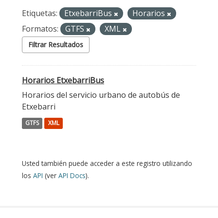
Etiquetas:
EtxebarriBus
Horarios
Formatos:
GTFS
XML
Filtrar Resultados
Horarios EtxebarriBus
Horarios del servicio urbano de autobús de
Etxebarri
GTFS
XML
Usted también puede acceder a este registro utilizando
los
API
(ver
API Docs
).