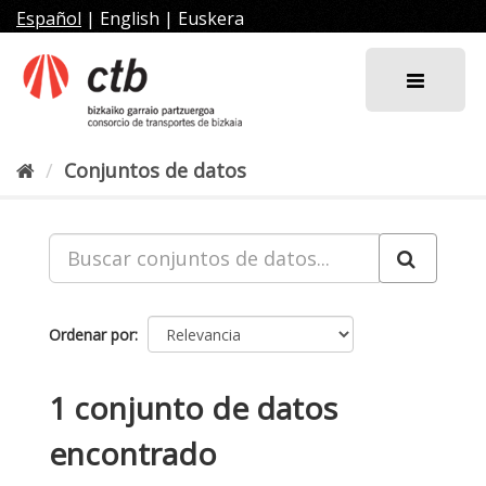
Ir
Español
|
English
|
Euskera
al
contenido
Conjuntos de datos
Ordenar por
1 conjunto de datos
encontrado