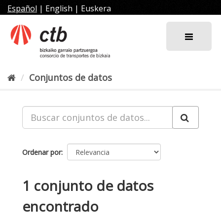
Ir
Español
|
English
|
Euskera
al
contenido
Conjuntos de datos
Ordenar por
1 conjunto de datos
encontrado