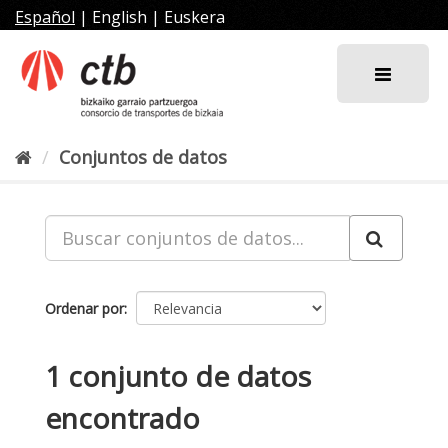
Ir
Español
|
English
|
Euskera
al
contenido
Conjuntos de datos
Ordenar por
1 conjunto de datos
encontrado