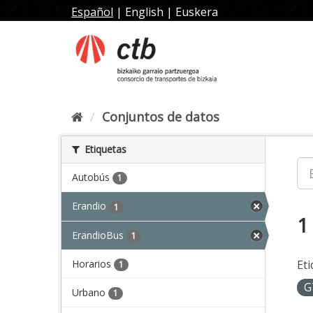
Ir
Español
|
English
|
Euskera
al
contenido
Conjuntos de datos
Etiquetas
Autobús
1
Erandio
1
1
ErandioBus
1
Horarios
Eti
1
G
Urbano
1