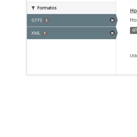
Formatos
Ho
Ho
GTFS
1
GT
XML
1
Ust