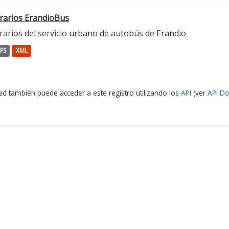
rarios ErandioBus
rarios del servicio urbano de autobús de Erandio
FS
XML
ed también puede acceder a este registro utilizando los
API
(ver
API Do