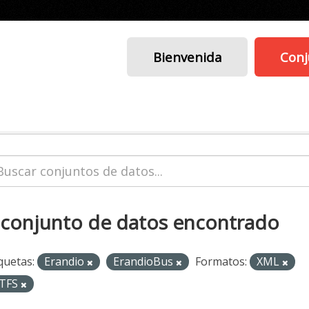
Bienvenida
Conj
 conjunto de datos encontrado
quetas:
Erandio
ErandioBus
Formatos:
XML
TFS