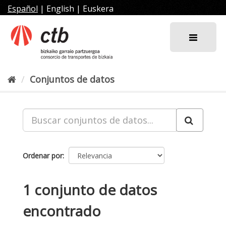
Ir
Español
|
English
|
Euskera
al
contenido
Conjuntos de datos
Ordenar por
1 conjunto de datos
encontrado