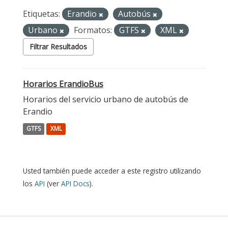
Etiquetas:
Erandio
Autobús
Urbano
Formatos:
GTFS
XML
Filtrar Resultados
Horarios ErandioBus
Horarios del servicio urbano de autobús de
Erandio
GTFS
XML
Usted también puede acceder a este registro utilizando
los
API
(ver
API Docs
).