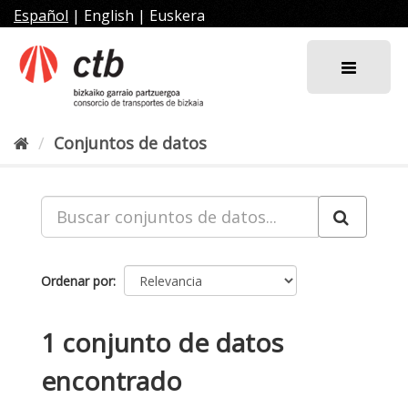
Ir
Español
|
English
|
Euskera
al
contenido
Conjuntos de datos
Ordenar por
1 conjunto de datos
encontrado