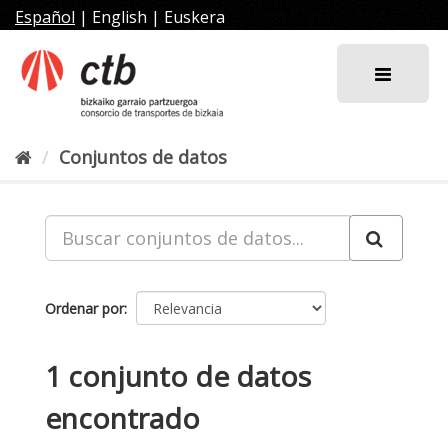
Ir
Español
|
English
|
Euskera
al
contenido
Conjuntos de datos
Ordenar por
1 conjunto de datos
encontrado