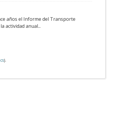
ace años el Informe del Transporte
a actividad anual...
cs
).