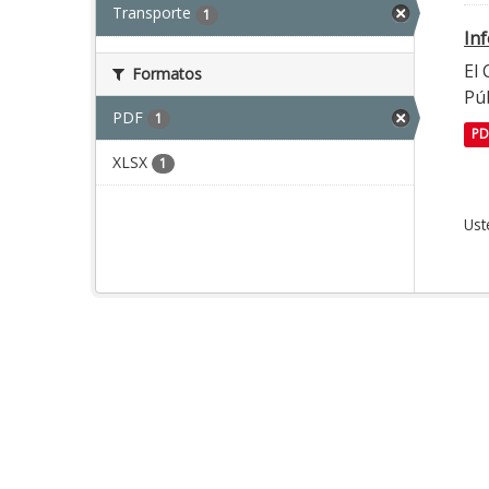
Transporte
1
In
El
Formatos
Púb
PDF
1
PD
XLSX
1
Ust