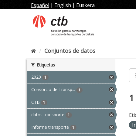
Ir
Español
|
English
|
Euskera
al
contenido
Conjuntos de datos
Etiquetas
2020
1
Consorcio de Transp...
1
1
CTB
1
datos transporte
Eti
1
I
Informe transporte
1