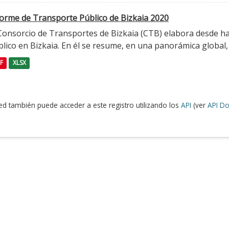
forme de Transporte Público de Bizkaia 2020
 Consorcio de Transportes de Bizkaia (CTB) elabora desde h
lico en Bizkaia. En él se resume, en una panorámica global, l
F
XLSX
ed también puede acceder a este registro utilizando los
API
(ver
API Do