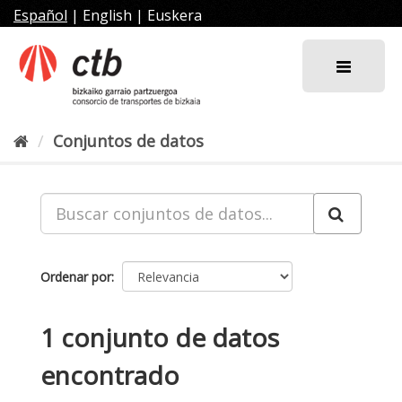
Ir
Español
|
English
|
Euskera
al
contenido
Conjuntos de datos
Ordenar por
1 conjunto de datos
encontrado