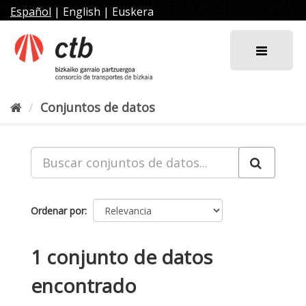
Ir
Español
|
English
|
Euskera
al
contenido
Conjuntos de datos
Ordenar por
1 conjunto de datos
encontrado