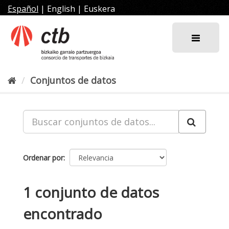
Ir
Español
|
English
|
Euskera
al
contenido
Conjuntos de datos
Ordenar por
1 conjunto de datos
encontrado