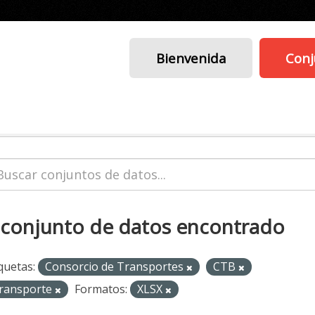
Bienvenida
Conj
 conjunto de datos encontrado
quetas:
Consorcio de Transportes
CTB
ransporte
Formatos:
XLSX