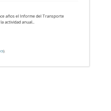
ace años el Informe del Transporte
a actividad anual...
cs
).