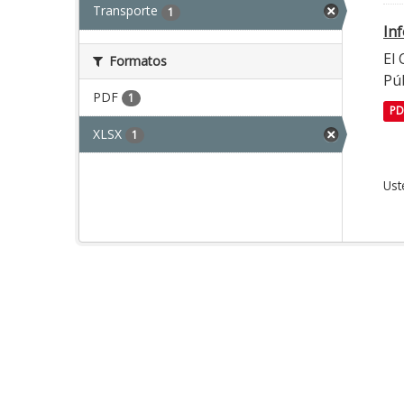
Transporte
1
In
El
Formatos
Púb
PDF
1
PD
XLSX
1
Ust