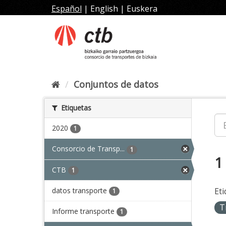
Ir
Español
|
English
|
Euskera
al
contenido
Conjuntos de datos
Etiquetas
2020
1
Consorcio de Transp...
1
1
CTB
1
datos transporte
Eti
1
T
Informe transporte
1