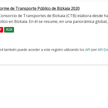
forme de Transporte Público de Bizkaia 2020
 Consorcio de Transportes de Bizkaia (CTB) elabora desde h
lico en Bizkaia. En él se resume, en una panorámica global, l
F
XLSX
ed también puede acceder a este registro utilizando los
API
(ver
API Do