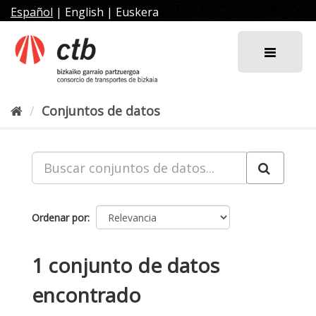
Ir
Español
|
English
|
Euskera
al
contenido
Conjuntos de datos
Ordenar por
1 conjunto de datos
encontrado