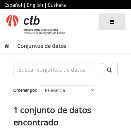
Ir
Español
|
English
|
Euskera
al
contenido
Conjuntos de datos
Ordenar por
1 conjunto de datos
encontrado