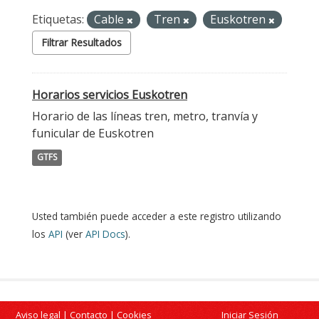
Etiquetas:
Cable
Tren
Euskotren
Filtrar Resultados
Horarios servicios Euskotren
Horario de las líneas tren, metro, tranvía y
funicular de Euskotren
GTFS
Usted también puede acceder a este registro utilizando
los
API
(ver
API Docs
).
Aviso legal
|
Contacto
|
Cookies
Iniciar Sesión