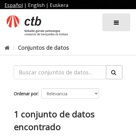
Ir
Español
|
English
|
Euskera
al
contenido
Conjuntos de datos
Ordenar por
1 conjunto de datos
encontrado