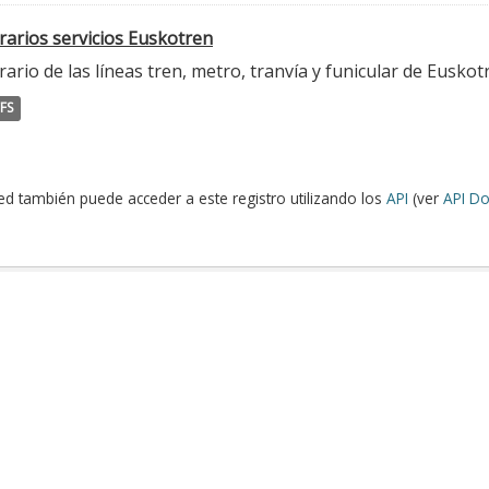
rarios servicios Euskotren
ario de las líneas tren, metro, tranvía y funicular de Euskot
FS
ed también puede acceder a este registro utilizando los
API
(ver
API Do