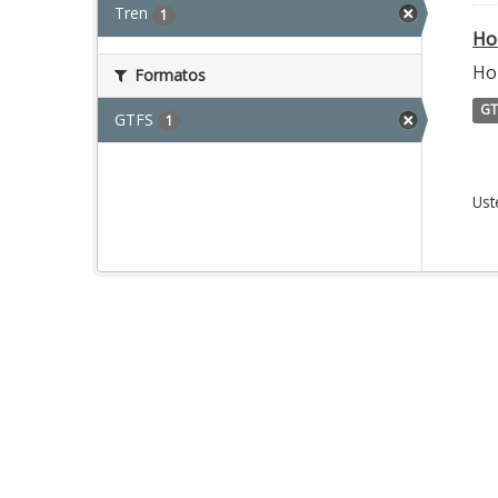
Tren
1
Ho
Hor
Formatos
GT
GTFS
1
Ust