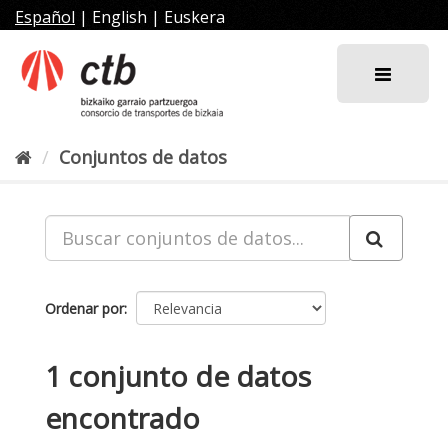
Ir
Español
|
English
|
Euskera
al
contenido
Conjuntos de datos
Ordenar por
1 conjunto de datos
encontrado