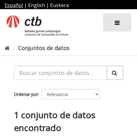
Ir
Español
|
English
|
Euskera
al
contenido
Conjuntos de datos
Ordenar por
1 conjunto de datos
encontrado