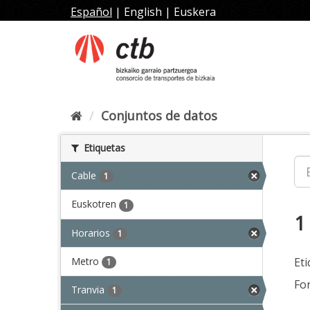
Ir
Español
|
English
|
Euskera
al
contenido
Conjuntos de datos
Etiquetas
Cable
1
Euskotren
1
1
Horarios
1
Metro
Eti
1
Fo
Tranvia
1