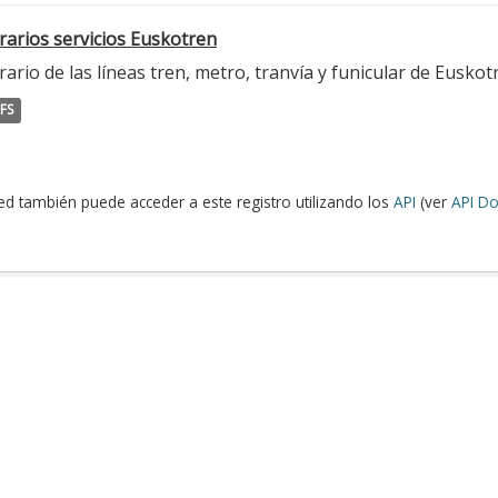
rarios servicios Euskotren
ario de las líneas tren, metro, tranvía y funicular de Euskot
FS
ed también puede acceder a este registro utilizando los
API
(ver
API Do