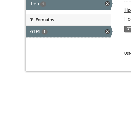
Tren
1
Ho
Hor
Formatos
GT
GTFS
1
Ust