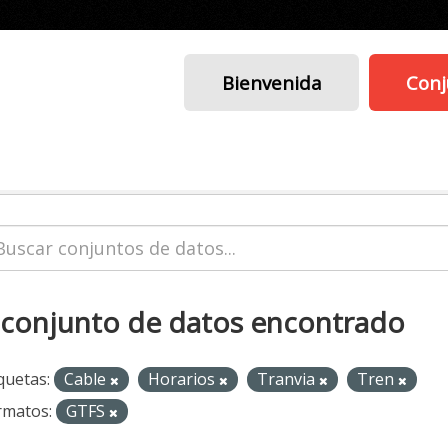
Bienvenida
Conj
 conjunto de datos encontrado
quetas:
Cable
Horarios
Tranvia
Tren
rmatos:
GTFS