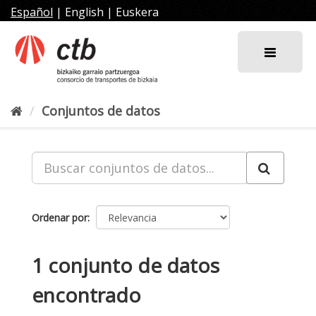
Ir
Español
|
English
|
Euskera
al
contenido
Conjuntos de datos
Ordenar por
1 conjunto de datos
encontrado