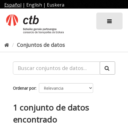
Ir
Español
|
English
|
Euskera
al
contenido
Conjuntos de datos
Ordenar por
1 conjunto de datos
encontrado