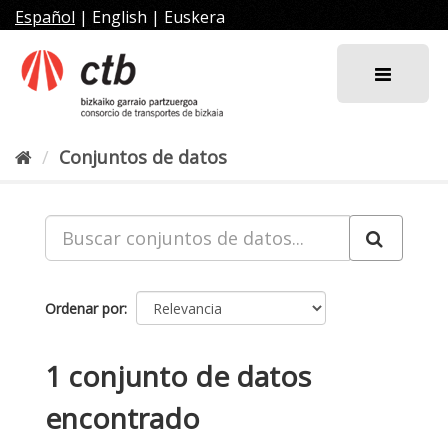
Ir
Español
|
English
|
Euskera
al
contenido
Conjuntos de datos
Ordenar por
1 conjunto de datos
encontrado