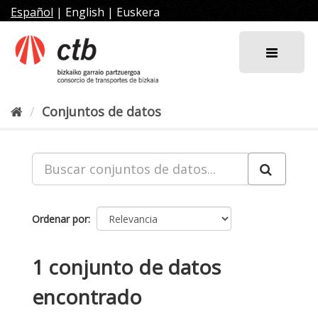
Ir
Español
|
English
|
Euskera
al
contenido
Conjuntos de datos
Ordenar por
1 conjunto de datos
encontrado