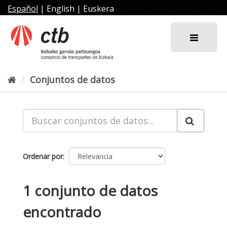
Ir
Español
|
English
|
Euskera
al
contenido
Conjuntos de datos
Ordenar por
1 conjunto de datos
encontrado