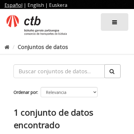
Ir
Español
|
English
|
Euskera
al
contenido
Conjuntos de datos
Ordenar por
1 conjunto de datos
encontrado