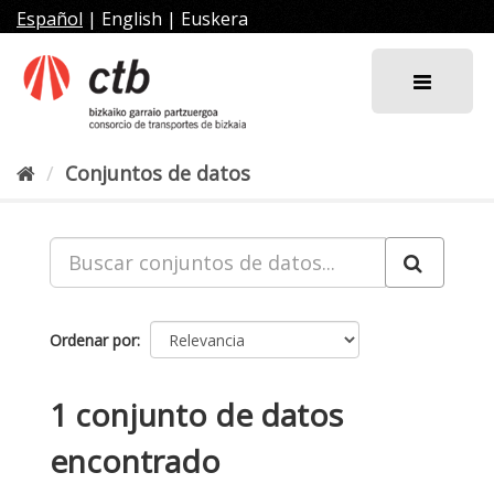
Ir
Español
|
English
|
Euskera
al
contenido
Conjuntos de datos
Ordenar por
1 conjunto de datos
encontrado