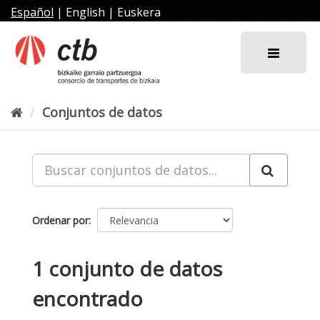
Ir
Español
|
English
|
Euskera
al
contenido
Conjuntos de datos
Ordenar por
1 conjunto de datos
encontrado