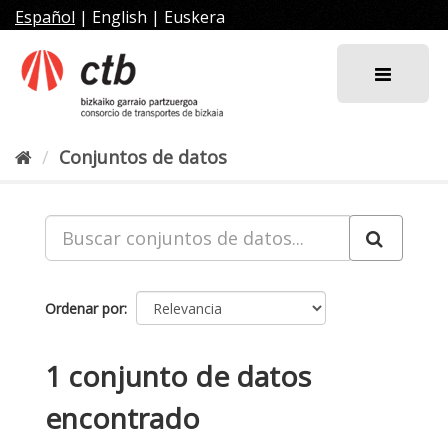
Ir
Español
|
English
|
Euskera
al
contenido
Conjuntos de datos
Ordenar por
1 conjunto de datos
encontrado