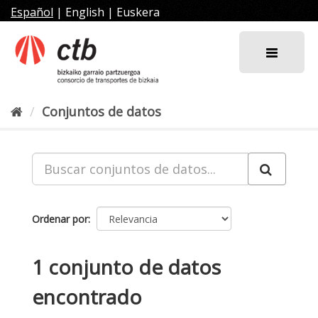
Ir
Español
|
English
|
Euskera
al
contenido
Conjuntos de datos
Ordenar por
1 conjunto de datos
encontrado