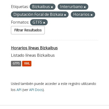
Etiquetas:
Bizkaibus
Interurbano
Diputación Foral de Bizkaia
Horarios
Formatos:
GTFS
Filtrar Resultados
Horarios líneas Bizkaibus
Listado líneas Bizkaibus
GTFS
XML
Usted también puede acceder a este registro utilizando
los
API
(ver
API Docs
).