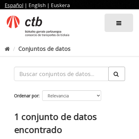
Ir
Español
|
English
|
Euskera
al
contenido
Conjuntos de datos
Ordenar por
1 conjunto de datos
encontrado