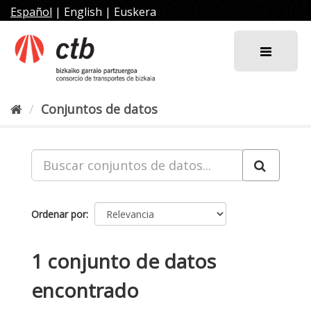
Ir
Español
|
English
|
Euskera
al
contenido
Conjuntos de datos
Ordenar por
1 conjunto de datos
encontrado