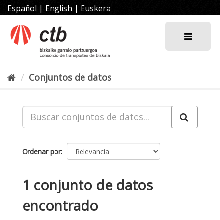
Ir
Español
|
English
|
Euskera
al
contenido
Conjuntos de datos
Ordenar por
1 conjunto de datos
encontrado