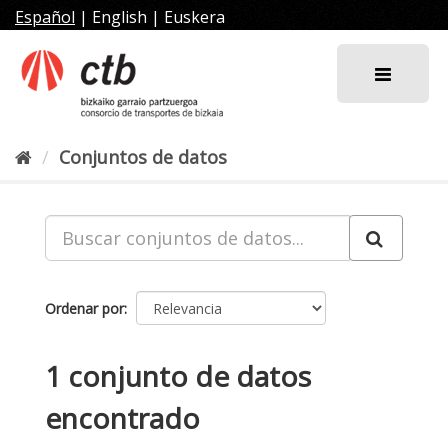
Ir
Español
|
English
|
Euskera
al
contenido
Conjuntos de datos
Ordenar por
1 conjunto de datos
encontrado