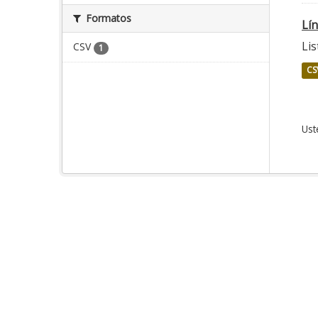
Formatos
Lí
Lis
CSV
1
CS
Ust