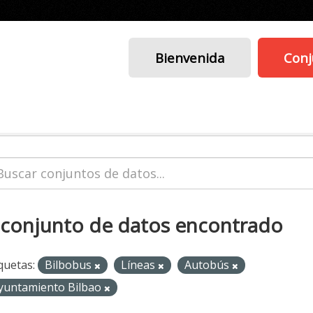
Bienvenida
Conj
 conjunto de datos encontrado
quetas:
Bilbobus
Líneas
Autobús
yuntamiento Bilbao