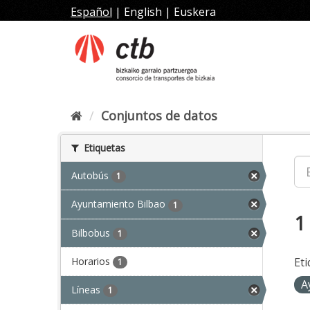
Ir
Español
|
English
|
Euskera
al
contenido
Conjuntos de datos
Etiquetas
Autobús
1
Ayuntamiento Bilbao
1
1
Bilbobus
1
Horarios
Eti
1
A
Líneas
1