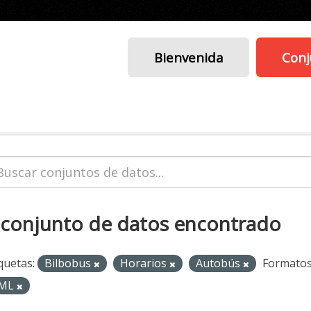
Bienvenida
Conj
 conjunto de datos encontrado
quetas:
Bilbobus
Horarios
Autobús
Formatos
ML