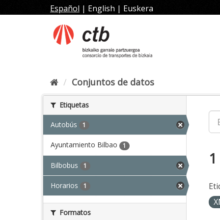
Ir
Español
|
English
|
Euskera
al
contenido
Conjuntos de datos
Etiquetas
Autobús
1
Ayuntamiento Bilbao
1
1
Bilbobus
1
Horarios
Eti
1
X
Formatos