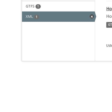
GTFS
1
Ho
Ho
XML
1
GT
Ust