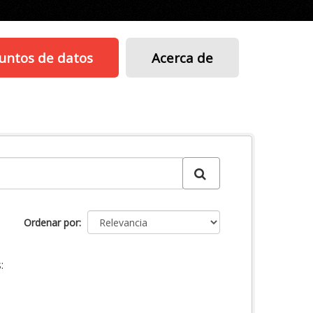
untos de datos
Acerca de
Ordenar por
: