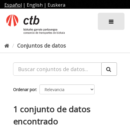
Ir
Español
|
English
|
Euskera
al
contenido
Conjuntos de datos
Ordenar por
1 conjunto de datos
encontrado