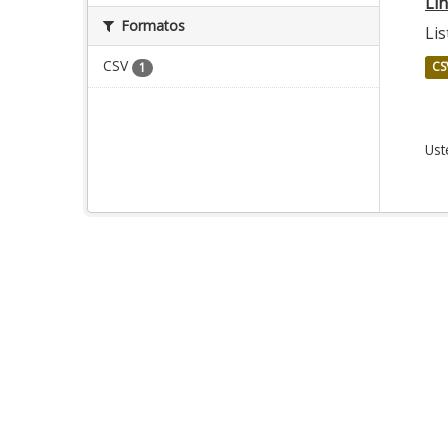
Lí
Formatos
Lis
CSV
CS
1
Ust