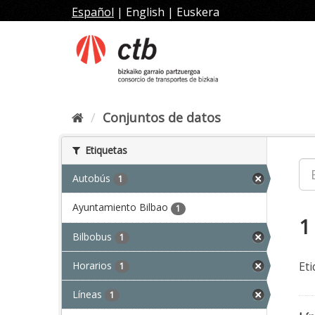
Ir
Español
|
English
|
Euskera
al
contenido
Conjuntos de datos
Etiquetas
Autobús
1
Ayuntamiento Bilbao
1
1
Bilbobus
1
Horarios
Eti
1
Líneas
1