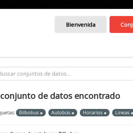
Bienvenida
Conj
 conjunto de datos encontrado
quetas:
Bilbobus
Autobús
Horarios
Líneas