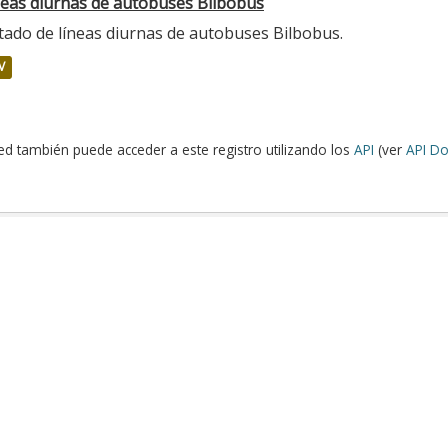
neas diurnas de autobuses Bilbobus
tado de líneas diurnas de autobuses Bilbobus.
V
ed también puede acceder a este registro utilizando los
API
(ver
API Do