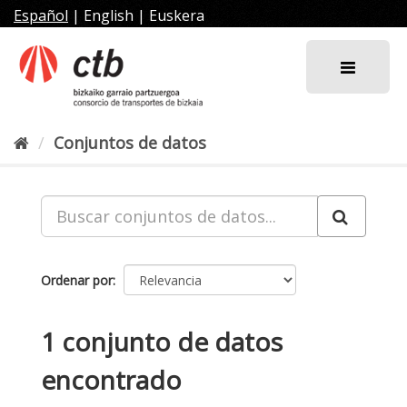
Ir
Español
|
English
|
Euskera
al
contenido
Conjuntos de datos
Ordenar por
1 conjunto de datos
encontrado